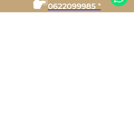
JEAN-PIERRE D.
0622099985
*
client(e)
“
"Nous avons loué un van pour une
journée de visite dans le Luberon. Une
expérience magnifique, le chauffeur
connaissait des routes panoramiques
incroyables.""
SARAH & MARK.
client(e)