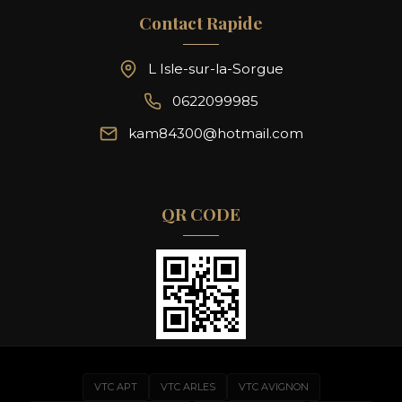
Contact Rapide
L Isle-sur-la-Sorgue
0622099985
kam84300@hotmail.com
QR CODE
VTC APT
VTC ARLES
VTC AVIGNON