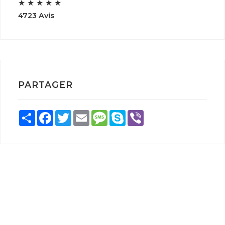
★
★
★
★
★
4723 Avis
PARTAGER
Share
Facebook
Twitter
Email
Message
Skype
Viber