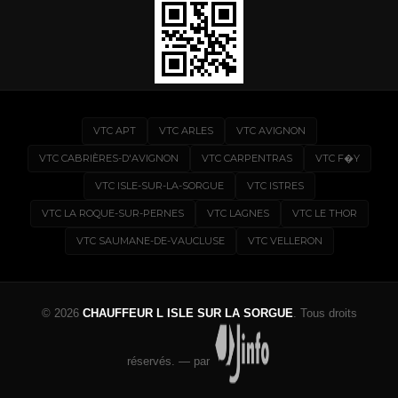
VTC APT
VTC ARLES
VTC AVIGNON
VTC CABRIÈRES-D'AVIGNON
VTC CARPENTRAS
VTC F�Y
VTC ISLE-SUR-LA-SORGUE
VTC ISTRES
VTC LA ROQUE-SUR-PERNES
VTC LAGNES
VTC LE THOR
VTC SAUMANE-DE-VAUCLUSE
VTC VELLERON
© 2026
CHAUFFEUR L ISLE SUR LA SORGUE
. Tous droits
réservés.
—
par