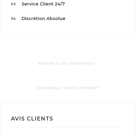
Service Client 24/7
03
Discrétion Absolue
04
BESOIN D'UN CHAUFFEUR ?
0622099985
DISPONIBLE IMMÉDIATEMENT
AVIS CLIENTS