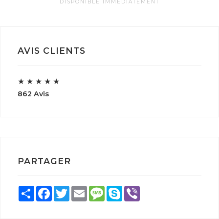
DISPONIBLE IMMÉDIATEMENT
AVIS CLIENTS
★
★
★
★
★
862 Avis
PARTAGER
Share
Facebook
Twitter
Email
Message
Skype
Viber