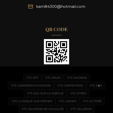
kam84300@hotmail.com
QR CODE
VTC APT
VTC ARLES
VTC AVIGNON
VTC CABRIÈRES-D'AVIGNON
VTC CARPENTRAS
VTC F�Y
VTC ISLE-SUR-LA-SORGUE
VTC ISTRES
VTC LA ROQUE-SUR-PERNES
VTC LAGNES
VTC LE THOR
VTC SAUMANE-DE-VAUCLUSE
VTC VELLERON