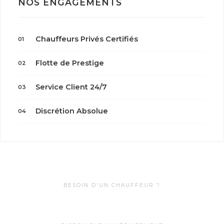
NOS ENGAGEMENTS
Chauffeurs Privés Certifiés
01
Flotte de Prestige
02
Service Client 24/7
03
Discrétion Absolue
04
BESOIN D'UN CHAUFFEUR ?
0622099985