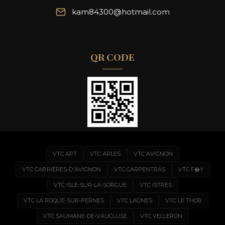
kam84300@hotmail.com
QR CODE
VTC APT
VTC ARLES
VTC AVIGNON
VTC CABRIÈRES-D'AVIGNON
VTC CARPENTRAS
VTC F�Y
VTC ISLE-SUR-LA-SORGUE
VTC ISTRES
VTC LA ROQUE-SUR-PERNES
VTC LAGNES
VTC LE THOR
VTC SAUMANE-DE-VAUCLUSE
VTC VELLERON