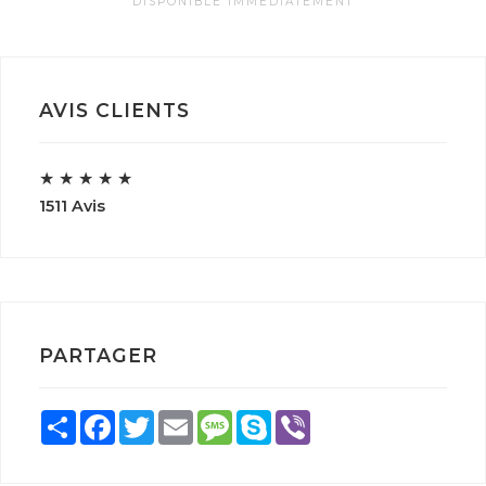
DISPONIBLE IMMÉDIATEMENT
AVIS CLIENTS
★
★
★
★
★
1511 Avis
PARTAGER
Share
Facebook
Twitter
Email
Message
Skype
Viber