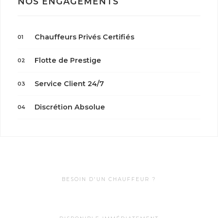
NOS ENGAGEMENTS
Chauffeurs Privés Certifiés
01
Flotte de Prestige
02
Service Client 24/7
03
Discrétion Absolue
04
BESOIN D'UN CHAUFFEUR ?
0622099985