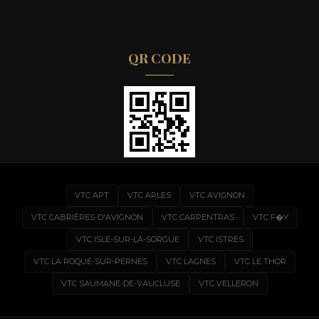
QR CODE
VTC APT
VTC ARLES
VTC AVIGNON
VTC CABRIÈRES-D'AVIGNON
VTC CARPENTRAS
VTC F�Y
VTC ISLE-SUR-LA-SORGUE
VTC ISTRES
VTC LA ROQUE-SUR-PERNES
VTC LAGNES
VTC LE THOR
VTC SAUMANE-DE-VAUCLUSE
VTC VELLERON