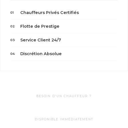
Chauffeurs Privés Certifiés
01
Flotte de Prestige
02
Service Client 24/7
03
Discrétion Absolue
04
BESOIN D'UN CHAUFFEUR ?
0622099985
DISPONIBLE IMMÉDIATEMENT